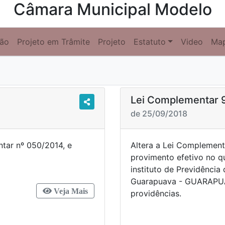
Câmara Municipal Modelo
ção
Projeto em Trâmite
Projeto
Estatuto
Video
Ma
Lei Complementar 
de 25/09/2018
ntar nº 050/2014, e
Altera a Lei Complement
rovidências.
provimento efetivo no q
instituto de Previdência
Guarapuava - GUARAPUA
Veja Mais
providências.