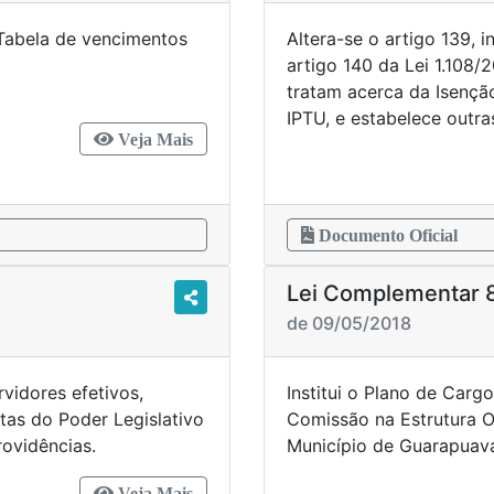
I Tabela de vencimentos
Altera-se o artigo 139, i
r 050/2014.
artigo 140 da Lei 1.108/
tratam acerca da Isenção
IPTU, e estabelece outra
Veja Mais
Documento Oficial
Lei Complementar 
de 09/05/2018
rvidores efetivos,
Institui o Plano de Carg
tas do Poder Legislativo
Comissão na Estrutura O
ovidências.
Município de Guarapuava
Veja Mais