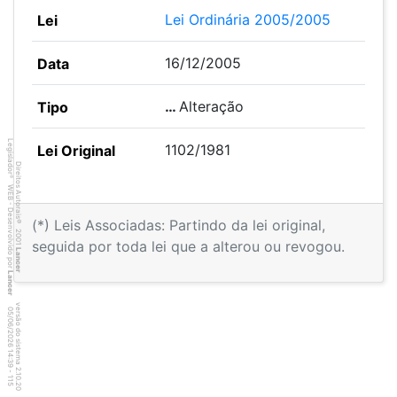
Lei Ordinária 2005/2005
16/12/2005
…
Alteração
Legislador
1102/1981
Direitos Autorais
®
WEB - Desenvolvido por
(*) Leis Associadas: Partindo da lei original,
©
2001
seguida por toda lei que a alterou ou revogou.
Lancer
Lancer
versão do sistema 2.10.20
1
5
4
:3
9
0
5
/
0
6
/
2
0
2
6
1
-
1