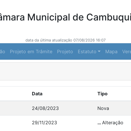
âmara Municipal de Cambuqui
data da última atualização 07/08/2026 16:07
ção
Projeto em Trâmite
Projeto
Estatuto
Mapa
Ver
Data
Tipo
24/08/2023
Nova
29/11/2023
…
Alteração