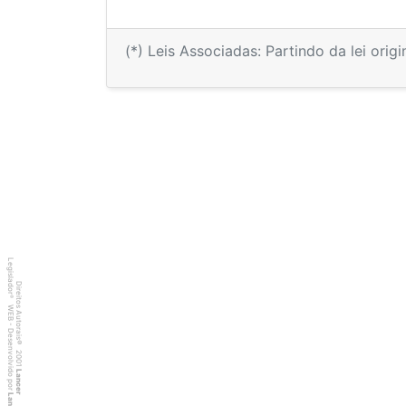
(*) Leis Associadas: Partindo da lei orig
Legislador
Direitos Autorais
®
WEB - Desenvolvido por
©
2001
Lancer
Lancer