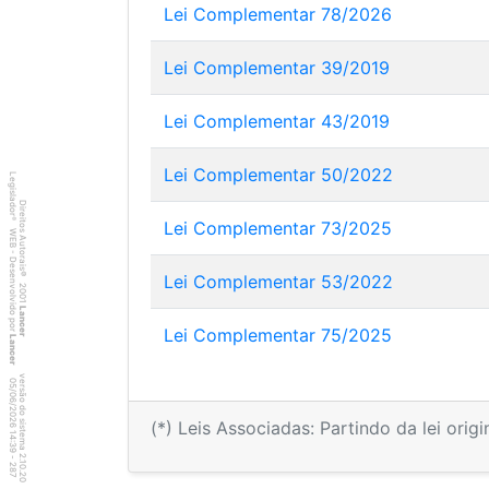
Lei Complementar 78/2026
Lei Complementar 39/2019
Lei Complementar 43/2019
Lei Complementar 50/2022
Legislador
Direitos Autorais
®
Lei Complementar 73/2025
WEB - Desenvolvido por
©
Lei Complementar 53/2022
2001
Lancer
Lei Complementar 75/2025
Lancer
versão do sistema 2.10.20
8
7
4
:3
9
0
5
/
0
6
/
2
0
2
6
(*) Leis Associadas: Partindo da lei orig
1
-
2