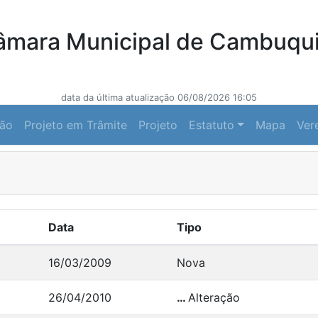
âmara Municipal de Cambuqui
data da última atualização 06/08/2026 16:05
ção
Projeto em Trâmite
Projeto
Estatuto
Mapa
Ver
Data
Tipo
16/03/2009
Nova
26/04/2010
…
Alteração