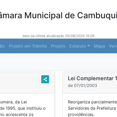
âmara Municipal de Cambuqui
data da última atualização 05/08/2026 16:06
ção
Projeto em Trâmite
Projeto
Estatuto
Mapa
Ver
Lei Complementar 
de 07/01/2003
numera, da Lei
Reorganiza parcialment
 1995, que instituiu o
Servidores da Prefeitur
mo acrescenta os
providê