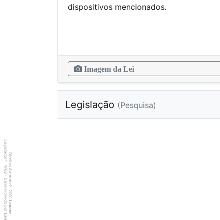
dispositivos mencionados.
Imagem da Lei
Legislação
(Pesquisa)
Legislador
Direitos Autorais
®
WEB - Desenvolvido por
©
2001
Lancer
Lancer