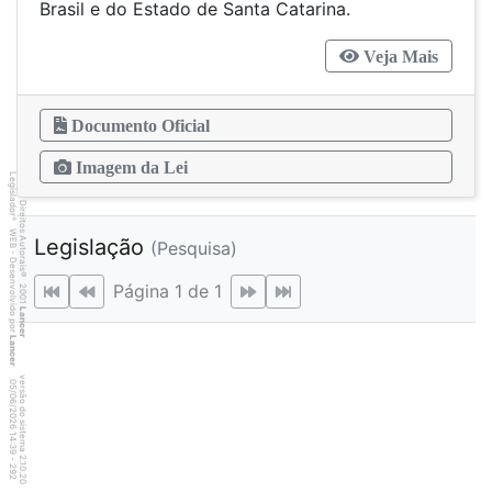
Brasil e do Estado de Santa Catarina.
Veja Mais
Documento Oficial
Imagem da Lei
Legislador
Direitos Autorais
®
WEB - Desenvolvido por
Legislação
(Pesquisa)
©
Página 1 de 1
2001
Lancer
Lancer
versão do sistema 2.10.20
9
2
4
:3
9
0
5
/
0
6
/
2
0
2
6
1
-
2