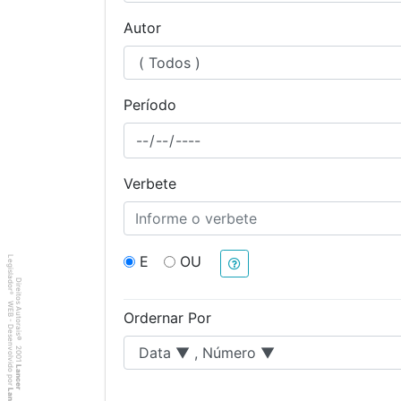
Autor
Período
Verbete
E
OU
Legislador
Direitos Autorais
®
WEB - Desenvolvido por
Ordernar Por
©
2001
Lancer
Lancer