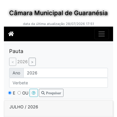
Câmara Municipal de Guaranésia
data da última atualização 28/07/2026 17:51
Pauta
2026
Ano
E
OU
Pesquisar
JULHO / 2026