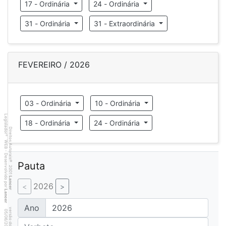
17 - Ordinária
24 - Ordinária
31 - Ordinária
31 - Extraordinária
FEVEREIRO / 2026
03 - Ordinária
10 - Ordinária
Legislador
18 - Ordinária
24 - Ordinária
Direitos Autorais
®
WEB - Desenvolvido por
©
Pauta
2001
Lancer
2026
Lancer
Ano
6
8
4
:3
9
0
5
/
0
6
/
2
0
2
6