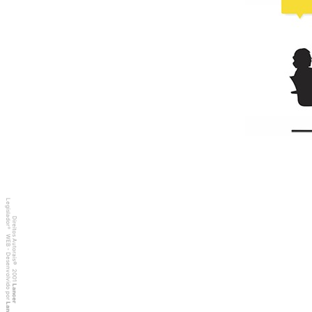
Legislador
Direitos Autorais
®
WEB - Desenvolvido por
©
2001
Lancer
Lancer