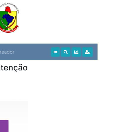
reador
utenção