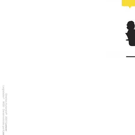
Legislador
Direitos Autorais
®
WEB - Desenvolvido por
©
2001
Lancer
Lancer