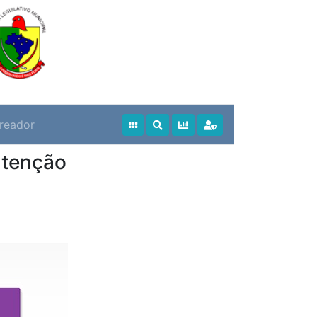
reador
utenção