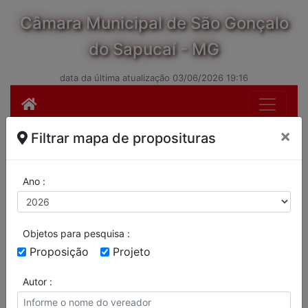
Câmara Municipal de São Gonçalo
do Sapucaí - MG
data da última atualização 03/06/2026 19:16
×
Filtrar mapa de proposituras
Ano :
Objetos para pesquisa :
Proposição
Projeto
Autor :