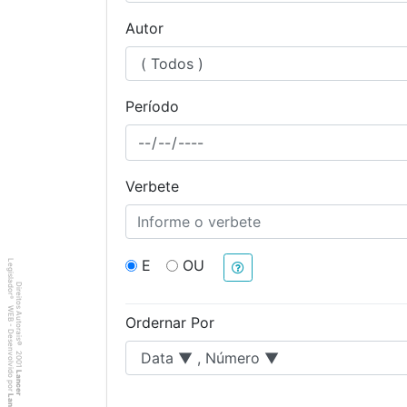
Autor
Período
Verbete
E
OU
Legislador
Direitos Autorais
®
WEB - Desenvolvido por
Ordernar Por
©
2001
Lancer
Lancer