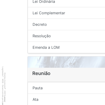
Lei Ordinária
Lei Complementar
Decreto
Resolução
Emenda a LOM
Legislador
Reunião
Direitos Autorais
®
WEB - Desenvolvido por
Pauta
©
2001
Lancer
Ata
Lancer