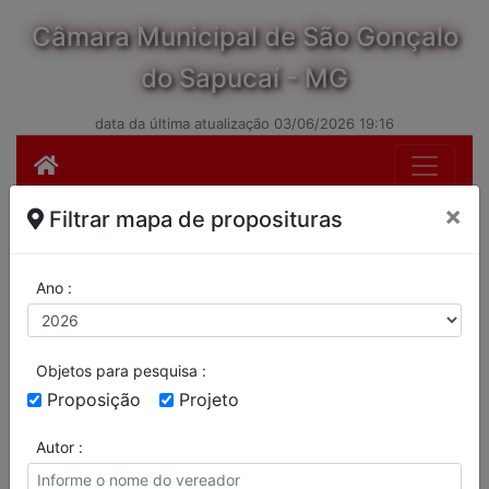
Câmara Municipal de São Gonçalo
do Sapucaí - MG
data da última atualização 03/06/2026 19:16
×
Filtrar mapa de proposituras
Ano :
Objetos para pesquisa :
Proposição
Projeto
Autor :