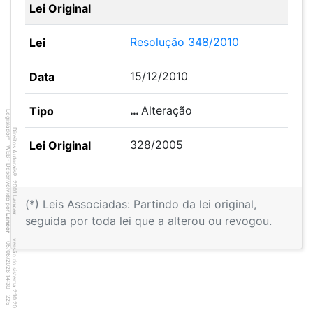
Resolução 348/2010
15/12/2010
…
Alteração
Legislador
Direitos Autorais
®
328/2005
WEB - Desenvolvido por
©
2001
Lancer
(*) Leis Associadas: Partindo da lei original,
Lancer
seguida por toda lei que a alterou ou revogou.
versão do sistema 2.10.20
2
5
4
:3
9
0
5
/
0
6
/
2
0
2
6
1
-
2