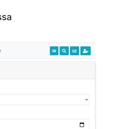
ssa
r