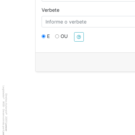
Verbete
E
OU
Legislador
Direitos Autorais
®
WEB - Desenvolvido por
©
2001
Lancer
Lancer