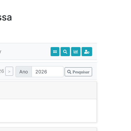
ssa
r
26
Ano
Pesquisar