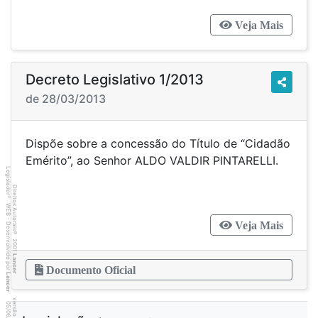
Veja Mais
Decreto Legislativo 1/2013
de 28/03/2013
Dispõe sobre a concessão do Título de “Cidadão
Emérito”, ao Senhor ALDO VALDIR PINTARELLI.
Legislador
Direitos Autorais
®
WEB - Desenvolvido por
Veja Mais
©
2001
Lancer
Documento Oficial
Lancer
9
1
4
:3
9
0
5
/
0
6
/
2
0
2
6