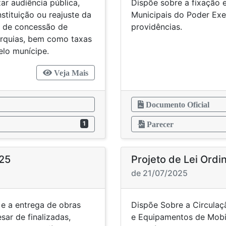
ar audiência pública,
Dispõe sobre a fixação e
stituição ou reajuste da
Municipais do Poder Exe
s de concessão de
providê
arquias, bem como taxas
elo munícipe.
Veja Mais
Documento Oficial
1
Parecer
025
Projeto de Lei Ordi
de 21/07/2025
e a entrega de obras
Dispõe Sobre a Circulaçã
sar de finalizadas,
e Equipamentos de Mobil