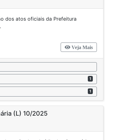
 dos atos oficiais da Prefeitura
 de Ascurra/SC.
Veja Mais
1
1
nária (L) 10/2025