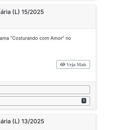
nária (L) 15/2025
ograma “Costurando com Amor” no
o de Ascurra.
Veja Mais
1
nária (L) 13/2025