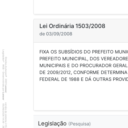
Lei Ordinária 1503/2008
de 03/09/2008
FIXA OS SUBSÍDIOS DO PREFEITO MUNIC
Legislador
PREFEITO MUNICIPAL, DOS VEREADORE
Direitos Autorais
®
MUNICIPAIS E DO PROCURADOR GERAL
WEB - Desenvolvido por
DE 2009/2012, CONFORME DETERMINA
©
FEDERAL DE 1988 E DÁ OUTRAS PROVI
2001
Lancer
Lancer
versão do sistema 2.10.20
6
8
4
:3
9
0
5
/
0
6
/
2
0
2
6
1
Legislação
(Pesquisa)
-
2