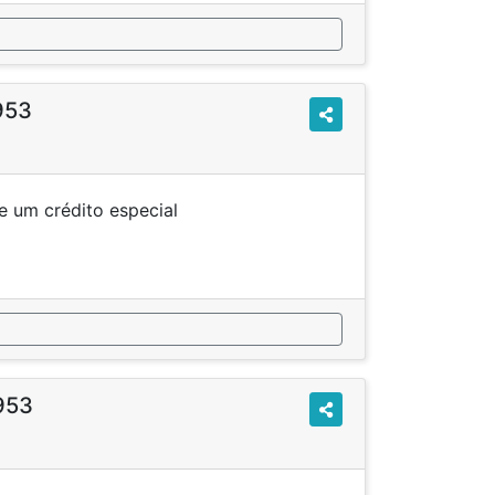
953
rtura de um crédito especial
1953