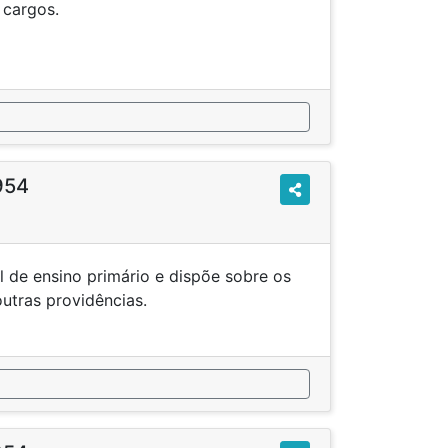
e criação de cargos.
954
l de ensino primário e dispõe sobre os
ontém outras providências.