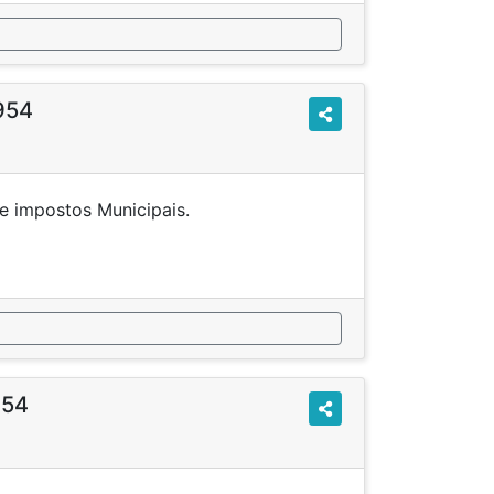
1954
ções de impostos Municipais.
954