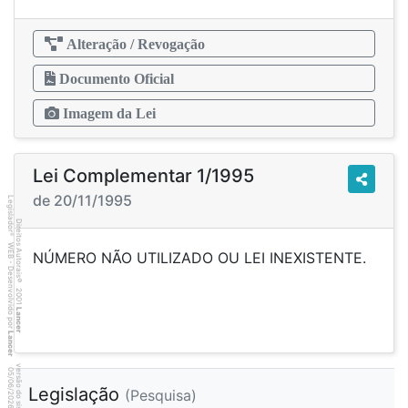
Alteração / Revogação
Documento Oficial
Imagem da Lei
Lei Complementar 1/1995
de 20/11/1995
Legislador
Direitos Autorais
®
WEB - Desenvolvido por
NÚMERO NÃO UTILIZADO OU LEI INEXISTENTE.
©
2001
Lancer
Lancer
6
4
4
:3
9
0
5
/
0
6
/
2
0
2
6
Legislação
(Pesquisa)