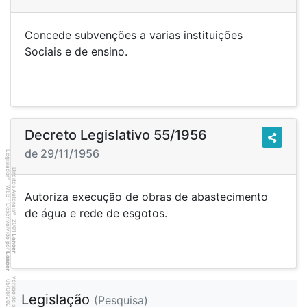
Concede subvenções a varias instituições
Sociais e de ensino.
Decreto Legislativo 55/1956
de 29/11/1956
Legislador
Direitos Autorais
®
WEB - Desenvolvido por
Autoriza execução de obras de abastecimento
de água e rede de esgotos.
©
2001
Lancer
Lancer
6
8
4
:3
9
0
5
/
0
6
/
2
0
2
6
Legislação
(Pesquisa)