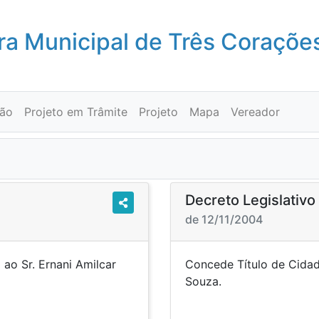
a Municipal de Três Coraçõe
ção
Projeto em Trâmite
Projeto
Mapa
Vereador
Decreto Legislativ
de 12/11/2004
 ao Sr. Ernani Amilcar
Concede Título de Cidada
rer.
So