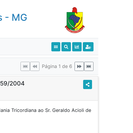
s - MG
Página 1 de 6
o 59/2004
nia Tricordiana ao Sr. Geraldo Acioli de
uza.