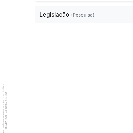
Legislação
(Pesquisa)
Legislador
Direitos Autorais
®
WEB - Desenvolvido por
©
2001
Lancer
Lancer