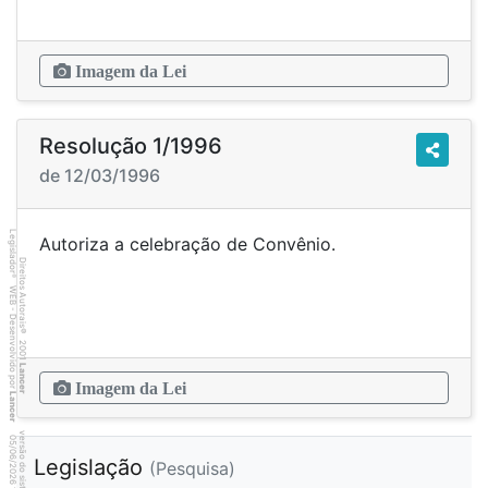
Imagem da Lei
Resolução 1/1996
de 12/03/1996
Legislador
Autoriza a celebração de Convênio.
Direitos Autorais
®
WEB - Desenvolvido por
©
2001
Lancer
Imagem da Lei
Lancer
versão do sistema 2.10.20
5
3
4
:3
9
0
5
/
0
6
/
2
0
2
6
Legislação
(Pesquisa)
1