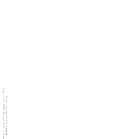
Legislador
Direitos Autorais
®
WEB - Desenvolvido por
©
2001
Lancer
Lancer