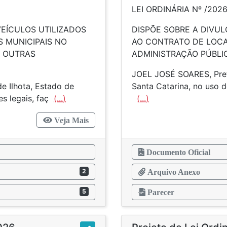
LEI ORDINÁRIA Nº /202
VEÍCULOS UTILIZADOS
DISPÕE SOBRE A DIVU
S MUNICIPAIS NO
AO CONTRATO DE LOCA
Á OUTRAS
ADMINISTRAÇÃO PÚBLIC
JOEL JOSÉ SOARES, Prefe
e Ilhota, Estado de
Santa Catarina, no uso d
es legais, faç
(...)
(...)
Veja Mais
Documento Oficial
2
Arquivo Anexo
5
Parecer