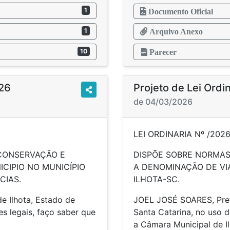
1
Documento Oficial
1
Arquivo Anexo
10
Parecer
026
Projeto de Lei Ordin
de 04/03/2026
LEI ORDINARIA Nº /202
 CONSERVAÇÃO E
DISPÕE SOBRE NORMAS
CIPIO NO MUNICÍPIO
A DENOMINAÇÃO DE VIA
CIAS.
ILHOTA-SC.
e Ilhota, Estado de
JOEL JOSÉ SOARES, Prefe
es legais, faço saber que
Santa Catarina, no uso d
a Câmara Municipal de 