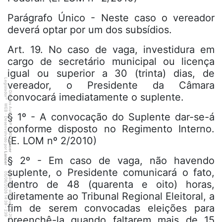
Parágrafo Único - Neste caso o vereador
deverá optar por um dos subsídios.
Art. 19. No caso de vaga, investidura em
cargo de secretário municipal ou licença
igual ou superior a 30 (trinta) dias, de
Legislador
vereador, o Presidente da Câmara
Direitos Autorais
convocará imediatamente o suplente.
®
WEB - Desenvolvido por
§ 1º - A convocação do Suplente dar-se-á
©
conforme disposto no Regimento Interno.
2001
(E. LOM nº 2/2010)
Lancer
Lancer
§ 2º - Em caso de vaga, não havendo
suplente, o Presidente comunicará o fato,
versão do sistema 2.10.20
3
9
4
:3
9
0
5
/
0
6
/
2
0
2
6
dentro de 48 (quarenta e oito) horas,
diretamente ao Tribunal Regional Eleitoral, a
1
fim de serem convocadas eleições para
-
2
preenchê-la quando faltarem mais de 15