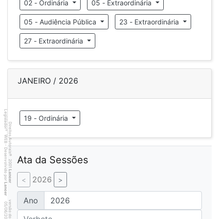
02 - Ordinária
05 - Extraordinária
05 - Audiência Pública
23 - Extraordinária
27 - Extraordinária
JANEIRO / 2026
Legislador
19 - Ordinária
Direitos Autorais
®
WEB - Desenvolvido por
©
Ata da Sessões
2001
Lancer
2026
Lancer
Ano
0
5
4
:3
9
0
5
/
0
6
/
2
0
2
6