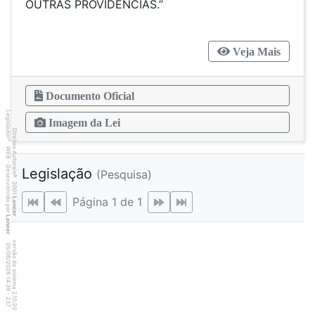
OUTRAS PROVIDÊNCIAS.”
Veja Mais
Documento Oficial
Legislador
Imagem da Lei
Direitos Autorais
®
WEB - Desenvolvido por
Legislação
(Pesquisa)
©
2001
Página 1 de 1
Lancer
Lancer
versão do sistema 2.10.20
3
7
4
:3
9
0
5
/
0
6
/
2
0
2
6
1
-
2