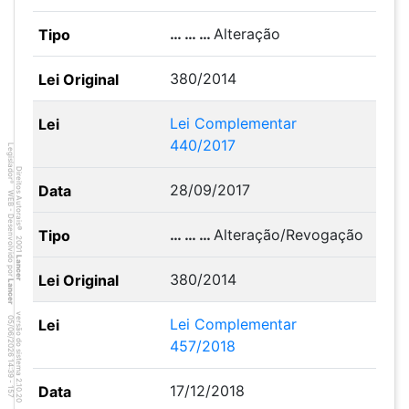
… … …
Alteração
380/2014
Lei Complementar
440/2017
Legislador
Direitos Autorais
®
28/09/2017
WEB - Desenvolvido por
©
… … …
Alteração/Revogação
2001
Lancer
380/2014
Lancer
versão do sistema 2.10.20
Lei Complementar
5
7
4
:3
9
0
5
/
0
6
/
2
0
2
6
457/2018
1
-
17/12/2018
1