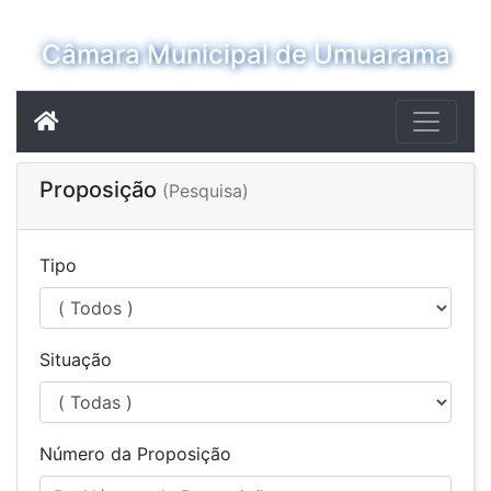
Câmara Municipal de Umuarama
Proposição
(Pesquisa)
Tipo
Situação
Número da Proposição