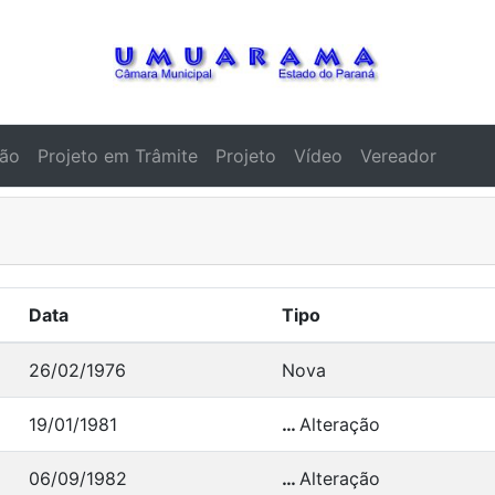
ção
Projeto em Trâmite
Projeto
Vídeo
Vereador
Data
Tipo
26/02/1976
Nova
19/01/1981
…
Alteração
06/09/1982
…
Alteração