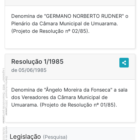
Denomina de "GERMANO NORBERTO RUDNER" o
Plenário da Câmara Municipal de Umuarama.
(Projeto de Resolução nº 02/85).
Resolução 1/1985
de 05/06/1985
Legislador
Direitos Autorais
®
WEB - Desenvolvido por
Denomina de "Ângelo Moreira da Fonseca" a sala
dos Vereadores da Câmara Municipal de
©
2001
Umuarama. (Projeto de Resolução nº 01/85).
Lancer
Lancer
2
1
4
:3
9
0
5
/
0
6
/
2
0
2
6
Legislação
(Pesquisa)