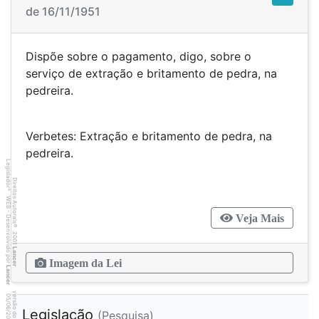
de 16/11/1951
Dispõe sobre o pagamento, digo, sobre o
serviço de extração e britamento de pedra, na
pedreira.
Verbetes: Extração e britamento de pedra, na
pedreira.
Legislador
Direitos Autorais
®
WEB - Desenvolvido por
Veja Mais
©
2001
Lancer
Imagem da Lei
Lancer
2
0
4
:3
9
0
5
/
0
6
/
2
0
2
6
Legislação
(Pesquisa)