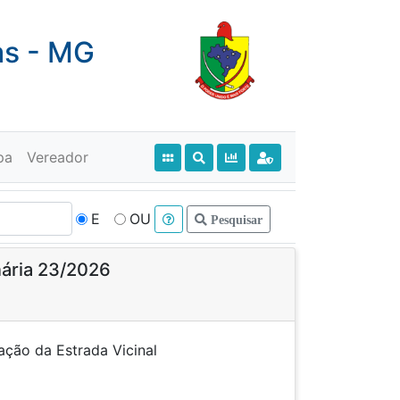
as - MG
pa
Vereador
E
OU
Pesquisar
nária 23/2026
nominação da Estrada Vicinal