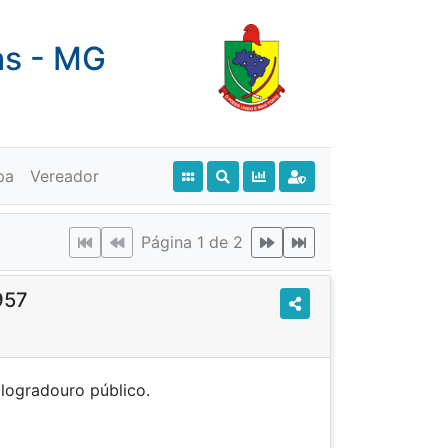
as - MG
pa
Vereador
Página 1 de 2
957
ação a logradouro público.