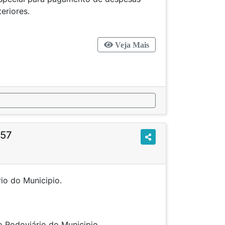
xercícios anteriores.
Veja Mais
957
 Rodoviário do Municipio.
 Plano Rodoviário do Municipio.