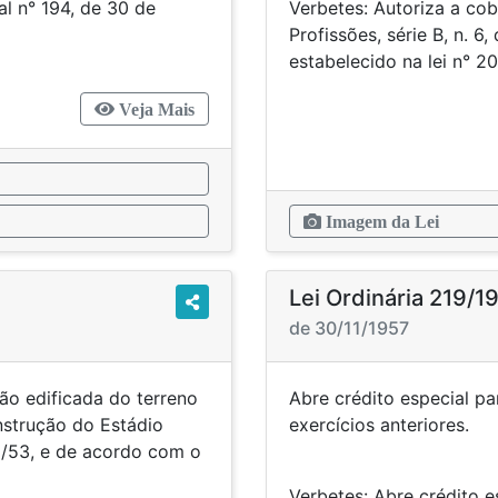
al n° 194, de 30 de
Verbetes: Autoriza a cob
 tributos.
Profissões, série B, n. 6
estabelecido na lei n° 2
Veja Mais
Imagem da Lei
Lei Ordinária 219/1
de 30/11/1957
não edificada do terreno
Abre crédito especial p
nstrução do Estádio
exercíci
12/53, e de acordo com o
Verbetes: Abre crédito 