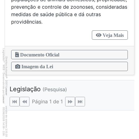
prevenção e controle de zoonoses, consideradas
medidas de saúde pública e dá outras
providências.
Veja Mais
Legislador
Documento Oficial
Direitos Autorais
®
WEB - Desenvolvido por
Imagem da Lei
©
2001
Legislação
(Pesquisa)
Lancer
Lancer
Página 1 de 1
versão do sistema 2.10.20
2
6
4
:3
9
0
5
/
0
6
/
2
0
2
6
1
-
2