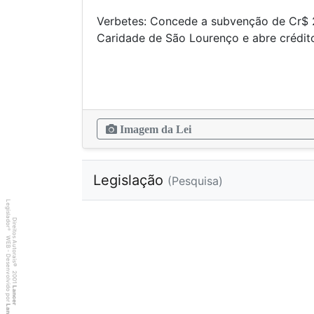
Verbetes: Concede a subvenção de Cr$ 
Caridade de São Lourenço e abr
Imagem da Lei
Legislação
(Pesquisa)
Legislador
Direitos Autorais
®
WEB - Desenvolvido por
©
2001
Lancer
Lancer