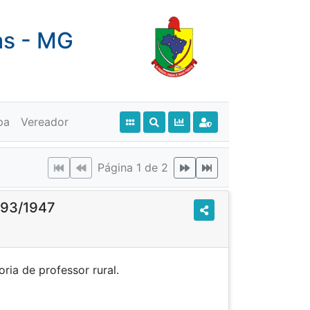
as - MG
pa
Vereador
Página 1 de 2
o 93/1947
entadoria de professor rural.