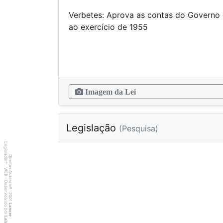
Verbetes: Aprova as contas do Governo 
ao exercício
Imagem da Lei
Legislação
(Pesquisa)
Legislador
Direitos Autorais
®
WEB - Desenvolvido por
©
2001
Lancer
Lancer