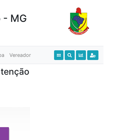
o - MG
pa
Vereador
utenção