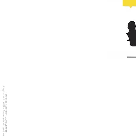
Legislador
Direitos Autorais
®
WEB - Desenvolvido por
©
2001
Lancer
Lancer