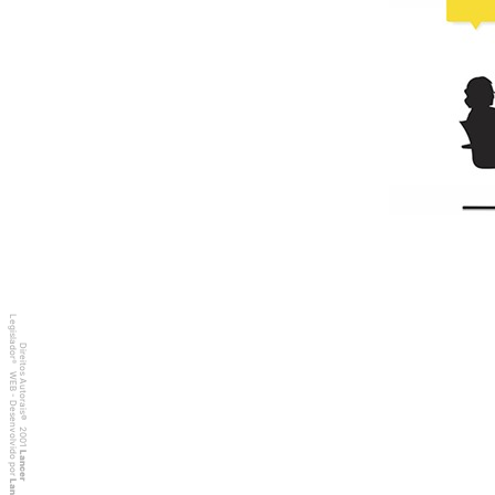
Legislador
Direitos Autorais
®
WEB - Desenvolvido por
©
2001
Lancer
Lancer