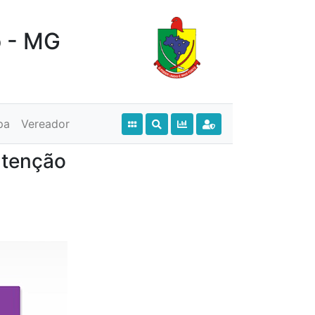
o - MG
pa
Vereador
utenção