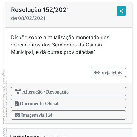
Resolução 152/2021
de 08/02/2021
Dispõe sobre a atualização monetária dos
vencimentos dos Servidores da Câmara
Municipal, e dá outras providências”.
Veja Mais
Legislador
Direitos Autorais
®
WEB - Desenvolvido por
Alteração / Revogação
©
2001
Documento Oficial
Lancer
Imagem da Lei
Lancer
9
8
4
:3
9
0
5
/
0
6
/
2
0
2
6