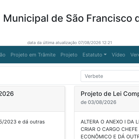
Municipal de São Francisco 
data da última atualização 07/08/2026 12:21
ção
Projeto em Trâmite
Projeto
Estatuto
Vídeo
Ver
/2026
Projeto de Lei Com
de 03/08/2026
95/2023 e dá outras
ALTERA O ANEXO I DA 
cias".
CRIAR O CARGO CHEFE
ECONÔMICO E D