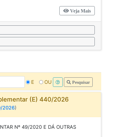
Veja Mais
E
OU
Pesquisar
plementar (E) 440/2026
0/2026
)
NTAR Nº 49/2020 E DÁ OUTRAS
DÊNCIAS."