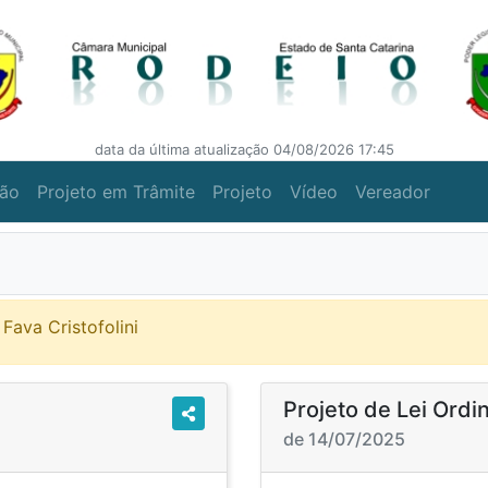
data da última atualização 04/08/2026 17:45
ção
Projeto em Trâmite
Projeto
Vídeo
Vereador
 Fava Cristofolini
Projeto de Lei Ordi
de 14/07/2025