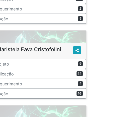
querimento
2
oção
5
aristela Fava Cristofolini
ojeto
9
dicação
14
querimento
4
oção
16