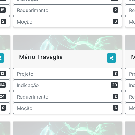
Requerimento
Re
15
2
Moção
M
2
6
Mário Travaglia
M
Projeto
Pr
12
3
Indicação
In
64
20
Requerimento
Re
24
2
Moção
M
9
6