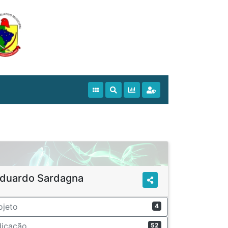
duardo Sardagna
ojeto
4
dicação
52