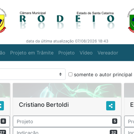
data da última atualização 07/08/2026 18:43
ção
Projeto em Trâmite
Projeto
Vídeo
Vereador
somente o autor principal
Cristiano Bertoldi
E
Projeto
Pr
8
5
Indicação
In
27
32