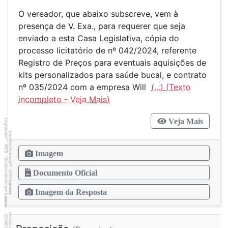
O vereador, que abaixo subscreve, vem à
presença de V. Exa., para requerer que seja
enviado a esta Casa Legislativa, cópia do
processo licitatório de nº 042/2024, referente
Registro de Preços para eventuais aquisições de
kits personalizados para saúde bucal, e contrato
nº 035/2024 com a empresa Will
(...)
Veja Mais
Legislador
Direitos Autorais
®
WEB - Desenvolvido por
Imagem
©
2001
Documento Oficial
Lancer
Imagem da Resposta
Lancer
7
0
4
:3
9
0
5
/
0
6
/
2
0
2
6